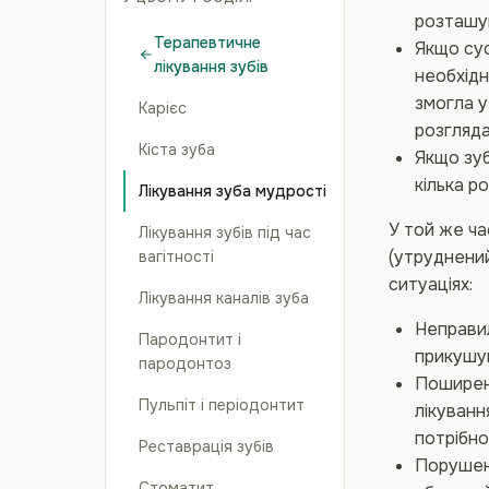
розташув
Терапевтичне
Якщо сус
лікування зубів
необхідн
змогла у
Карієс
розгляда
Кіста зуба
Якщо зуб
кілька р
Лікування зуба мудрості
У той же ча
Лікування зубів під час
(утруднений
вагітності
ситуаціях:
Лікування каналів зуба
Неправил
Пародонтит і
прикушу
пародонтоз
Поширенн
Пульпіт і періодонтит
лікуванн
потрібно
Реставрація зубів
Порушенн
Стоматит