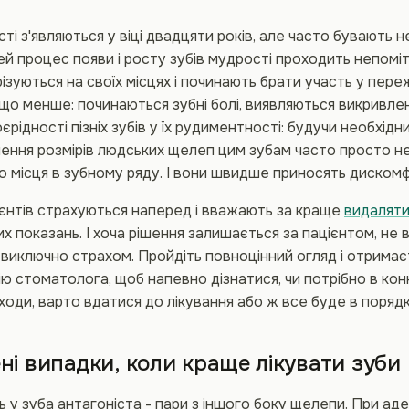
ті з'являються у віці двадцяти років, але часто бувають 
й процес появи і росту зубів мудрості проходить непоміт
ізуються на своїх місцях і починають брати участь у пере
о менше: починаються зубні болі, виявляються викривлені 
оєрідності пізніх зубів у їх рудиментності: будучи необхідн
ення розмірів людських щелеп цим зубам часто просто н
 місця в зубному ряду. І вони швидше приносять дискомф
ієнтів страхуються наперед і вважають за краще
видаляти
х показань. І хоча рішення залишається за пацієнтом, не
виключно страхом. Пройдіть повноцінний огляд і отрима
ю стоматолога, щоб напевно дізнатися, чи потрібно в ко
аходи, варто вдатися до лікування або ж все буде в порядк
і випадки, коли краще лікувати зуби 
ь у зуба антагоніста - пари з іншого боку щелепи. При а