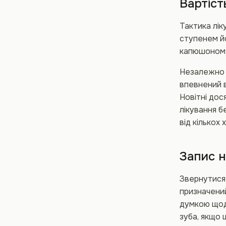
Вартіст
Тактика лік
ступенем йо
капюшоном і
Незалежно в
впевнений в
Новітні дос
лікування б
від кількох
Запис н
Звернутися 
призначений
думкою щод
зуба, якщо 