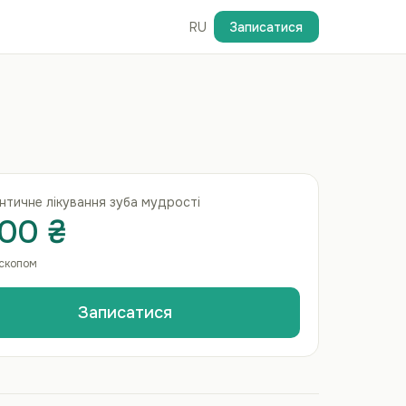
RU
Записатися
тичне лікування зуба мудрості
00 ₴
оскопом
Записатися