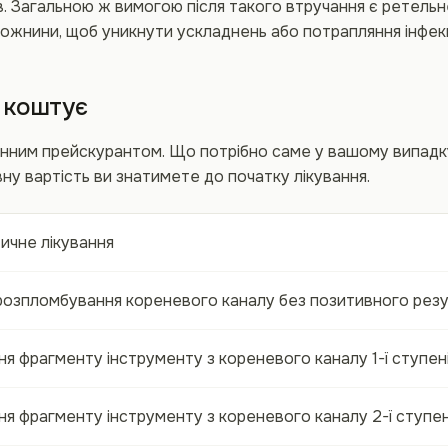
в. Загальною ж вимогою після такого втручання є ретельн
ожнини, щоб уникнути ускладнень або потрапляння інфекц
 коштує
инним прейскурантом. Що потрібно саме у вашому випадку
вну вартість ви знатимете до початку лікування.
ичне лікування
розпломбування кореневого каналу без позитивного рез
я фрагменту інструменту з кореневого каналу 1-ї ступен
я фрагменту інструменту з кореневого каналу 2-ї ступен