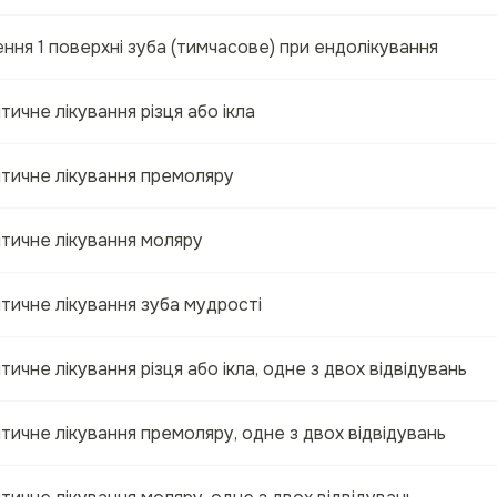
ння 1 поверхні зуба (тимчасове) при ендолікування
ичне лікування різця або ікла
тичне лікування премоляру
тичне лікування моляру
тичне лікування зуба мудрості
ичне лікування різця або ікла, одне з двох відвідувань
ичне лікування премоляру, одне з двох відвідувань