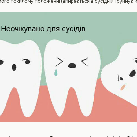
його похилому положенні (впирається в сусідній і руйнує й