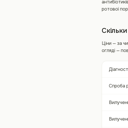
антибіотикі
ротової пор
Скільки
Ціни — за ч
огляді — по
Діагност
Спроба 
Вилученн
Вилученн