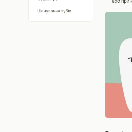
або при 
Шинування зубів