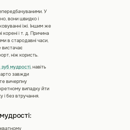
непередбачуваними. У
но, вони швидко і
жовуванні їжі. Іншим же
корені і т. д. Причина
ими в стародавні часи,
е вистачає
орт, ніж користь.
 зуб мудрості
, навіть
 варто завжди
єте вичерпну
нкретному випадку йти
у і без втручання.
мудрості:
декватному