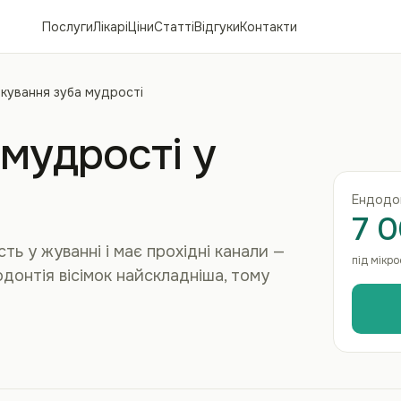
Послуги
Лікарі
Ціни
Статті
Відгуки
Контакти
ікування зуба мудрості
 мудрості у
Ендодон
7 0
сть у жуванні і має прохідні канали —
під мікр
донтія вісімок найскладніша, тому