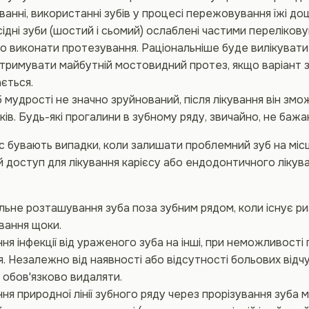
анні, використанні зубів у процесі пережовування їжі доц
ідні зуби (шостий і сьомий) ослаблені частими перелікову
о виконати протезування. Раціональніше буде вилікувати 
тримувати майбутній мостовидний протез, якщо варіант з
ється.
 мудрості не значно зруйнований, після лікування він з
оків. Будь-які прогалини в зубному ряду, звичайно, не бажан
с бувають випадки, коли залишати проблемний зуб на місц
 доступ для лікування карієсу або ендодонтичного лікува
ьне розташування зуба поза зубним рядом, коли існує р
вання щоки.
я інфекції від ураженого зуба на інші, при неможливості
я. Незалежно від наявності або відсутності больових відчу
 обов'язково видаляти.
я природної лінії зубного ряду через прорізування зуба м