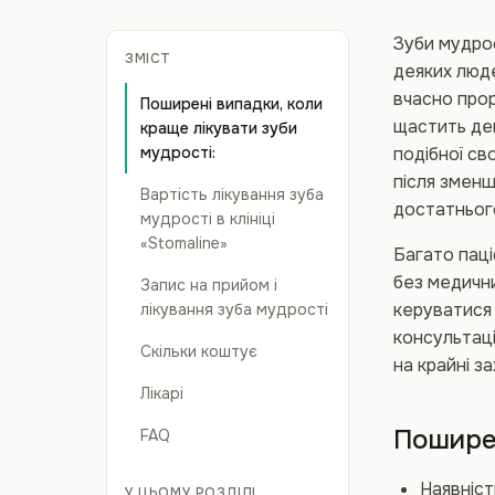
Зуби мудрос
ЗМІСТ
деяких люде
вчасно прор
Поширені випадки, коли
щастить дещ
краще лікувати зуби
мудрості:
подібної св
після зменш
Вартість лікування зуба
достатнього
мудрості в клініці
«Stomaline»
Багато пац
без медични
Запис на прийом і
керуватися 
лікування зуба мудрості
консультаці
Скільки коштує
на крайні з
Лікарі
Поширен
FAQ
Наявніст
У ЦЬОМУ РОЗДІЛІ