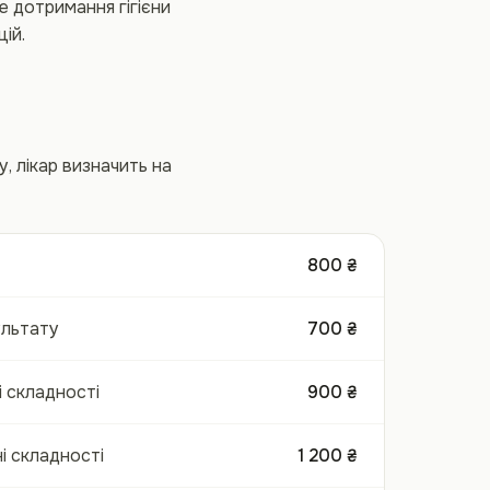
е дотримання гігієни
ій.
, лікар визначить на
800 ₴
ультату
700 ₴
і складності
900 ₴
і складності
1 200 ₴