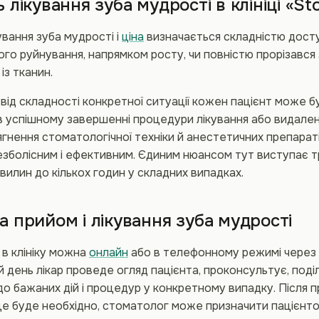
ь лікування зуба мудрості в клініці «St
ування зуба мудрості і
ціна
визначається складністю досту
го руйнування, напрямком росту, чи повністю прорізався з
з тканин.
ід складності конкретної ситуації кожен пацієнт може 
 успішному завершенні процедури лікування або видален
ягнення стоматологічної техніки й анестетичних препара
езболісним і ефективним. Єдиним нюансом тут виступає т
 хвилин до кількох годин у складних випадках.
а прийом і лікування зуба мудрості
в клініку можна
онлайн
або в телефонному режимі через 
 день лікар проведе огляд пацієнта, проконсультує, под
о бажаних дій і процедур у конкретному випадку. Після 
це буде необхідно, стоматолог може призначити пацієнто