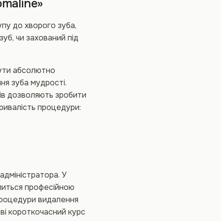
omaline»
пу до хворого зуба,
уб, чи захований під
бути абсолютно
ня зуба мудрості.
тів дозволяють зробити
ривалість процедури:
адміністратора. У
ілиться професійною
процедури видалення
ві короткочасний курс