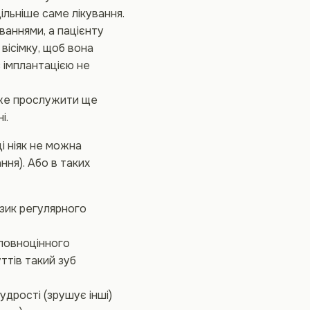
ільніше саме лікування.
ваннями, а пацієнту
вісімку, щоб вона
 імплантацією не
може прослужити ще
і.
і ніяк не можна
ння). Або в таких
изик регулярного
 повноцінного
ттів такий зуб
удрості (зрушує інші)