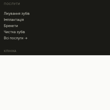
ПОСЛУГИ
Лікування зубів
Імплантація
Брекети
Чистка зубів
Всі послуги →
КЛІНІКА
Про нас
Записатися
Команда
Відгуки
Статті
Питання і відповіді
Калькулятор вартості
Робота у нас