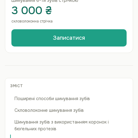
Шинування 6-ти зубів стрічкою
3 000 ₴
скловолоконна стрічка
Записатися
ЗМІСТ
Поширені способи шинування зубів
Скловолоконне шинування зубів
Шинування зубів з використанням коронок і
бюгельних протезів