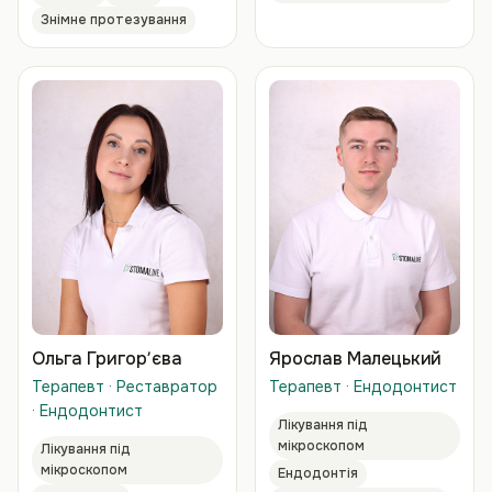
Знімне протезування
Ольга Григорʼєва
Ярослав Малецький
Терапевт · Реставратор
Терапевт · Ендодонтист
· Ендодонтист
Лікування під
мікроскопом
Лікування під
мікроскопом
Ендодонтія