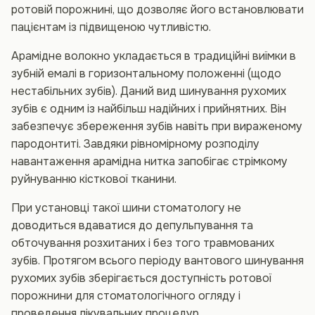
ротовій порожнині, що дозволяє його встановлювати
пацієнтам із підвищеною чутливістю.
Арамідне волокно укладається в традиційні виїмки в
зубній емалі в горизонтальному положенні (щодо
нестабільних зубів). Даний вид шинування рухомих
зубів є одним із найбільш надійних і прийнятних. Він
забезпечує збереження зубів навіть при вираженому
пародонтиті. Завдяки рівномірному розподілу
навантаження арамідна нитка запобігає стрімкому
руйнуванню кісткової тканини.
При установці такої шини стоматологу не
доводиться вдаватися до депульпування та
обточування розхитаних і без того травмованих
зубів. Протягом всього періоду вантового шинування
рухомих зубів зберігається доступність ротової
порожнини для стоматологічного огляду і
проведення лікувальних процедур.