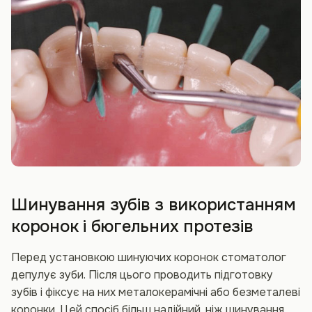
Шинування зубів з використанням
коронок і бюгельних протезів
Перед установкою шинуючих коронок стоматолог
депулує зуби. Після цього проводить підготовку
зубів і фіксує на них металокерамічні або безметалеві
коронки. Цей спосіб більш надійний, ніж шинування