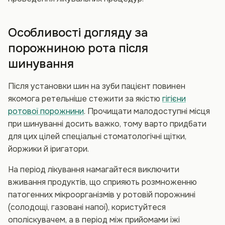
Особливості догляду за
порожниною рота після
шинування
Після установки шин на зуби пацієнт повинен
якомога ретельніше стежити за якістю
гігієни
ротової порожнини
. Прочищати малодоступні місця
при шинуванні досить важко, тому варто придбати
для цих цілей спеціальні стоматологічні щітки,
йоржики й іригатори.
На період лікування намагайтеся виключити
вживання продуктів, що сприяють розмноженню
патогенних мікроорганізмів у ротовій порожнині
(солодощі, газовані напої), користуйтеся
ополіскувачем, а в період між прийомами їжі