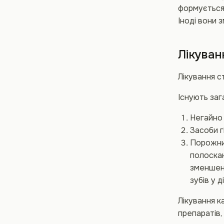
формується.
Іноді вони 
Лікуван
Лікування с
Існують заг
Негайно 
Засоби г
Порожнин
полоскан
зменшенн
зубів у д
Лікування 
препаратів, 