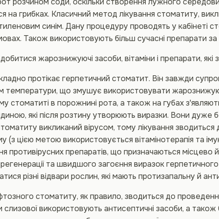
рот розчином соди, оскільки створення лужного середов
я на грибках. Класичний метод лікування стоматиту, викл
иленовим синім. Дану процедуру проводять у кабінеті с
овах. Також використовують більш сучасні препарати за 
обитися жарознижуючі засоби, вітаміни і препарати, які з
кладно протікає герпетичний стоматит. Він завжди супр
м температури, що змушує використовувати жарознижуюч
у стоматиті в порожнині рота, а також на губах з'являют
ідиною, які після розтину утворюють виразки. Вони дуже бо
томатиту викликаний вірусом, тому лікування зводиться 
му (з цією метою використовується вітамінотерапія та ім
я противірусних препаратів, що призначаються місцево й 
 регенерації та швидшого загоєння виразок герпетичног
тися різні відвари рослин, які мають протизапальну й ант
фтозного стоматиту, як правило, зводиться до проведенн
 слизової використовують антисептичні засоби, а також б