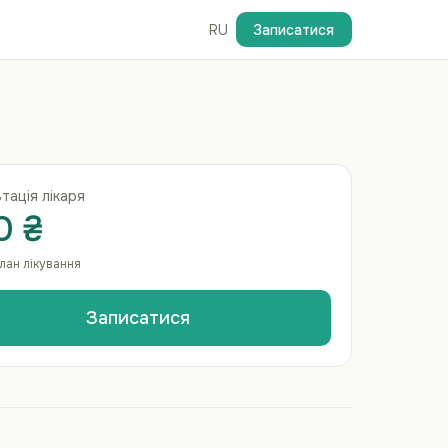
RU
Записатися
тація лікаря
0 ₴
план лікування
Записатися