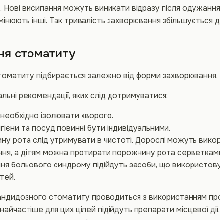
 Нові висипання можуть виникати відразу після одужання й
змінюють інші. Так тривалість захворювання збільшується до
ня стоматиту
томатиту підбирається залежно від форми захворювання.
альні рекомендації, яких слід дотримуватися:
необхідно ізолювати хворого.
ігієни та посуд повинні бути індивідуальними.
у рота слід утримувати в чистоті. Дорослі можуть вико
ня, а дітям можна протирати порожнину рота серветками
я больового синдрому підійдуть засоби, що використову
ітей.
кандидозного стоматиту проводиться з використанням пр
найчастіше для цих цілей підійдуть препарати місцевої дії. 