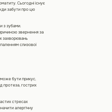
оматиту. Сьогодні існує
вжди забути про цю
и з зубами.
причиною звернення за
х захворювань
запаленням слизової
може бути прикус,
д протеза, гострих
частих стресах
значити алергічну