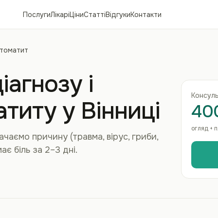
Послуги
Лікарі
Ціни
Статті
Відгуки
Контакти
томатит
іагнозу і
Консуль
атиту у Вінниці
40
огляд + 
ачаємо причину (травма, вірус, гриби,
ає біль за 2–3 дні.