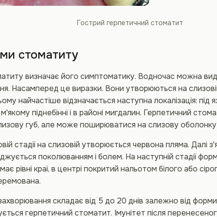
Гострий герпетичний стоматит
ми стоматиту
атиту визначає його симптоматику. Водночас можна виді
ня. Насамперед це виразки. Вони утворюються на слизов
ьому найчастіше відзначається наступна локалізація: під я
, м'якому піднебінні і в районі мигдалин. Герпетичний сто
изову губ, але може поширюватися на слизову оболонку р
вій стадії на слизовій утворюється червона пляма. Далі з'
джується поколюванням і болем. На наступній стадії фор
 має рівні краї, в центрі покритий нальотом білого або сір
перемована.
захворювання складає від 5 до 20 днів залежно від форм
ується герпетичний стоматит. Імунітет після перенесено