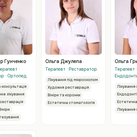
р Гунченко
Ольга Джулепа
Ольга Гр
Терапевт ·
Терапевт · Реставратор
Терапевт 
ор · Ортопед
Ендодонт
Лікування під мікроскопом
 консультація
Лікування
Художня реставрація
не лікування
Ендодонт
Вініри та коронки
реставрація
Естетична
Естетична стоматологія
Вініри
Лікування 
тезування