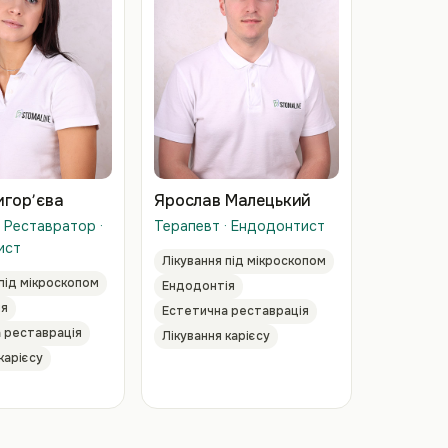
игорʼєва
Ярослав Малецький
· Реставратор ·
Терапевт · Ендодонтист
ист
Лікування під мікроскопом
 під мікроскопом
Ендодонтія
ія
Естетична реставрація
 реставрація
Лікування карієсу
карієсу