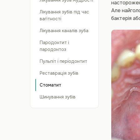
Лікування зуба мудрості
насторожені
Але найголо
Лікування зубів під час
бактерія аб
вагітності
Лікування каналів зуба
Пародонтит і
пародонтоз
Пульпіт і періодонтит
Реставрація зубів
Стоматит
Шинування зубів