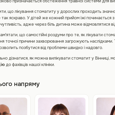
язково призначається обстеження травної системи для ви
ити, що лікування стоматиту у дорослих проходить значн
 так яскраво. У дітей же кожний прийом їжі починається з
утливість, адже через біль дитина може відмовлятися від
ам'ятати, що самостійні роздуми про те, як лікувати стома
я точної причини захворювання загрожують наслідками. Т
зволить позбутися від проблеми швидко і надовго.
ьно дізнатися, як можна вилікувати стоматит у Вінниці, 
цію
до фахівців нашої клініки.
цього напряму