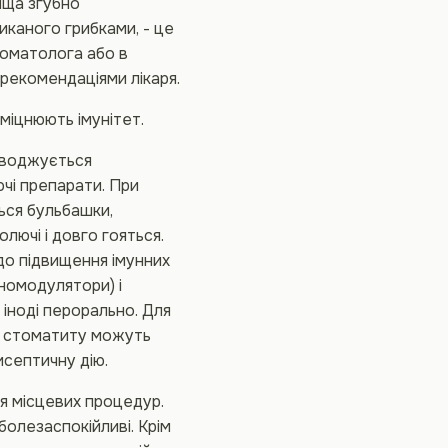
ища згубно
иканого грибками, - це
томатолога або в
рекомендаціями лікаря.
міцнюють імунітет.
оводжується
і препарати. При
ься бульбашки,
лючі і довго гояться.
до підвищення імунних
уномодулятори) і
іноді перорально. Для
о стоматиту можуть
исептичну дію.
я місцевих процедур.
олезаспокійливі. Крім