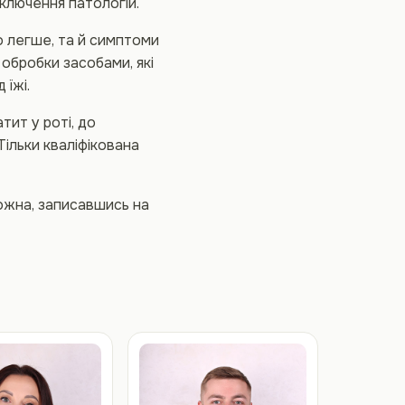
ключення патологій.
о легше, та й симптоми
 обробки засобами, які
 їжі.
тит у роті, до
ільки кваліфікована
можна, записавшись на