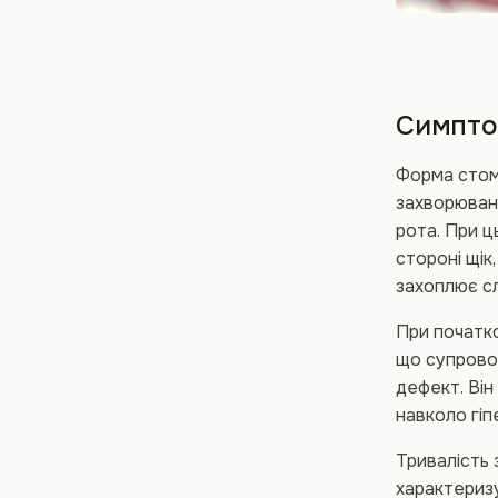
Симпто
Форма стом
захворюван
рота. При ц
стороні щік
захоплює сл
При початко
що супрово
дефект. Він
навколо гі
Тривалість 
характериз