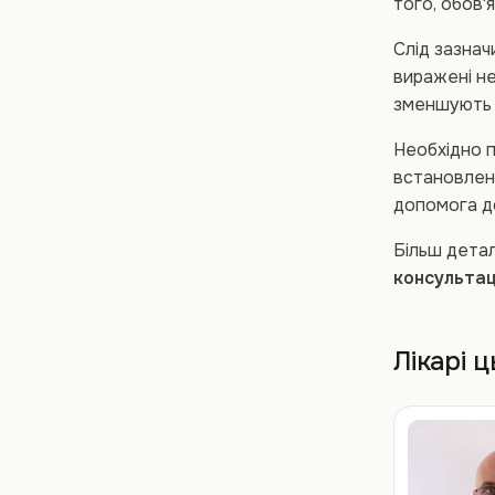
того, обов'
Слід зазнач
виражені не
зменшують ч
Необхідно п
встановленн
допомога до
Більш детал
консульта
Лікарі 