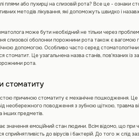
лі плями або пухирці на слизовій рота? Все це - ознаки ст
тивних методів лікування, які допоможуть швидко і наза
оматолога може бути необхідний не тільки через проблем
ня слизової оболонки порожнини рота також є вагомою 
ічною допомогою. Особливо часто серед стоматологічни
ся стоматит. Це узагальнена назва станів, пов'язаних із 
орожнини рота.
и стоматиту
астою причиною стоматиту є механічне пошкодження. Це 
від необережного поводження з зубною щіткою, травма ві
та інших предметів.
має значення емоційний стан людини. Всім відомо, що при 
я сприйнятливість до вірусів і бактерій. До того ж слід за