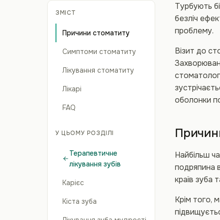
Турбують бі
ЗМІСТ
безліч ефек
проблему.
Причини стоматиту
Візит до ст
Симптоми стоматиту
Захворюван
Лікування стоматиту
стоматолог
зустрічаєть
Лікарі
оболонки п
FAQ
Причин
У ЦЬОМУ РОЗДІЛІ
Терапевтичне
Найбільш ч
лікування зубів
подряпина 
країв зуба 
Карієс
Крім того, 
Кіста зуба
підвищуєтьс