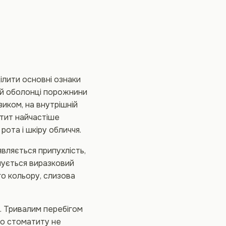
лити основні ознаки
ій оболонці порожнини
зиком, на внутрішній
матит найчастіше
ота і шкіру обличчя.
являється припухлість,
мується виразковий
ого кольору, слизова
и. Тривалим перебігом
го стоматиту не