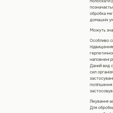
полоскати 
позначаєтьс
обробка мет
домашніх ум
Можуть знад
Особливо с
підвищення
герпетичном
наповнені р
Даний вид с
сил організ
застосуванн
поліпшення
застосовува
Лікування а
Для обробки