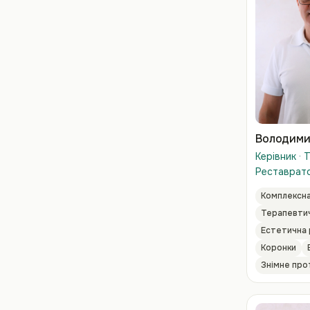
Володими
Керівник · 
Реставрат
Комплексна
Терапевтич
Естетична 
Коронки
Знімне про