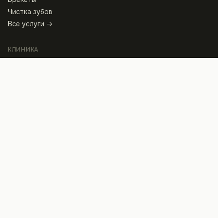
Чистка зубов
Все услуги →
КЛИНИКА
О клинике
Записаться
Врачи
Отзывы
Статьи
Вопросы и ответы
Калькулятор стоимости
Работа у нас
КОНТАКТЫ
Клиника
ул. Архитектора Артынова, 13
+38 097 440 80 40