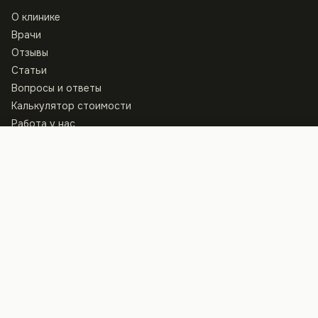
О клинике
Врачи
Отзывы
Статьи
Вопросы и ответы
Калькулятор стоимости
Работа у нас
Записаться
КОНТАКТЫ
Клиника
ул. Архитектора Артынова, 13
+38 097 440 80 40
Пн–Пт · 8:00 — 21:00, Сб · 9:00 — 15:00
Студия
ул. Константина Василенко, 14Б
+38 095 530 80 40