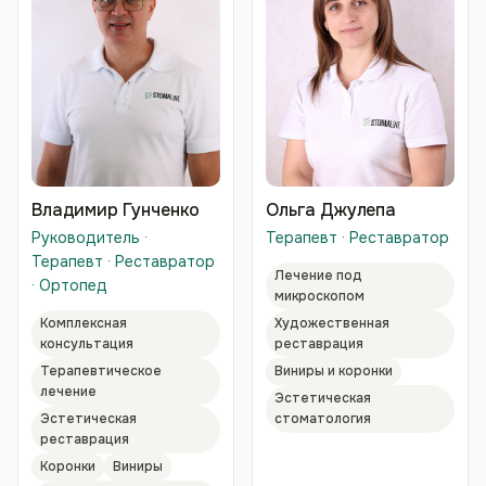
Владимир Гунченко
Ольга Джулепа
Руководитель ·
Терапевт · Реставратор
Терапевт · Реставратор
Лечение под
· Ортопед
микроскопом
Комплексная
Художественная
консультация
реставрация
Терапевтическое
Виниры и коронки
лечение
Эстетическая
Эстетическая
стоматология
реставрация
Коронки
Виниры