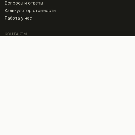
Вопросы и ответы
Калькулятор стоимости
Работа у нас
КОНТАКТЫ
Клиника
Записаться
ул. Архитектора Артынова, 13
+38 097 440 80 40
Пн–Пт · 8:00 — 21:00, Сб · 9:00 — 15:00
Студия
ул. Константина Василенко, 14Б
+38 095 530 80 40
Время приёма — по договорённости
© 2026 Stomaline. Все права защищены · Ліцензія МОЗ України, наказ