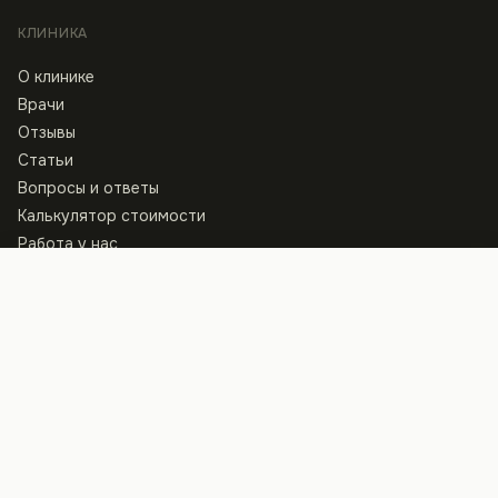
КЛИНИКА
О клинике
Врачи
Отзывы
Статьи
Вопросы и ответы
Калькулятор стоимости
Работа у нас
Записаться
КОНТАКТЫ
Клиника
ул. Архитектора Артынова, 13
+38 097 440 80 40
Пн–Пт · 8:00 — 21:00, Сб · 9:00 — 15:00
Студия