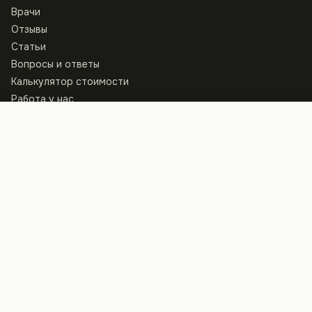
Врачи
Отзывы
Статьи
Вопросы и ответы
Калькулятор стоимости
Работа у нас
Записаться
КОНТАКТЫ
Клиника
ул. Архитектора Артынова, 13
+38 097 440 80 40
Пн–Пт · 8:00 — 21:00, Сб · 9:00 — 15:00
Студия
ул. Константина Василенко, 14Б
+38 095 530 80 40
Время приёма — по договорённости