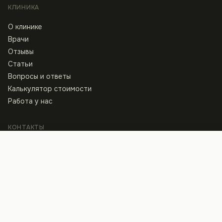
КЛИНИКА
О клинике
Врачи
Отзывы
Статьи
Вопросы и ответы
Калькулятор стоимости
Работа у нас
КОНТАКТЫ
Клиника
Записаться
ул. Архитектора Артынова, 13
+38 097 440 80 40
Пн–Пт · 8:00 — 21:00, Сб · 9:00 — 15:00
Студия
ул. Константина Василенко, 14Б