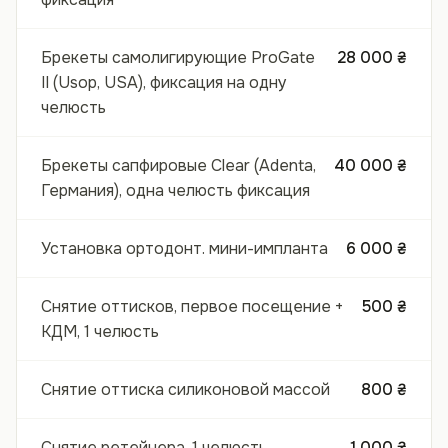
Брекеты самолигирующие ProGate
28 000 ₴
II (Usop, USA), фиксация на одну
челюсть
Брекеты сапфировые Clear (Adenta,
40 000 ₴
Германия), одна челюсть фиксация
Установка ортодонт. мини-импланта
6 000 ₴
Снятие оттисков, первое посещение +
500 ₴
КДМ, 1 челюсть
Снятие оттиска силиконовой массой
800 ₴
Снятие ретейнера, 1 челюсть
1 000 ₴