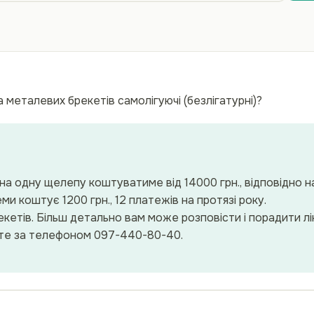
а металевих брекетів самолігуючі (безлігатурні)?
на одну щелепу коштуватиме від 14000 грн., відповідно н
и коштує 1200 грн., 12 платежів на протязі року.
екетів. Більш детально вам може розповісти і порадити лі
жете за телефоном 097-440-80-40.