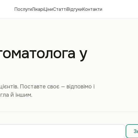
Послуги
Лікарі
Ціни
Статті
Відгуки
Контакти
томатолога у
ієнтів. Поставте своє — відповімо і
гла й іншим.
З