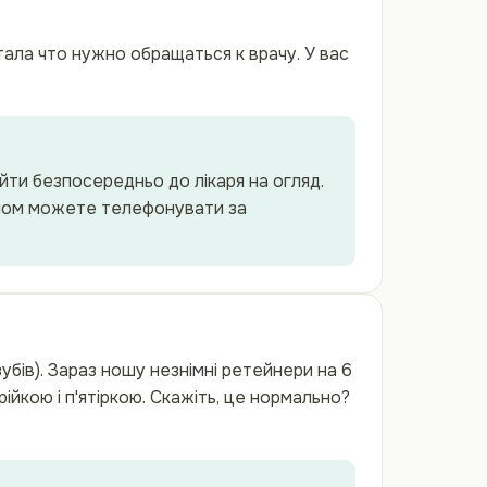
ала что нужно обращаться к врачу. У вас
ийти безпосередньо до лікаря на огляд.
рийом можете телефонувати за
убів). Зараз ношу незнімні ретейнери на 6
трійкою і п'ятіркою. Скажіть, це нормально?