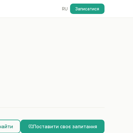
RU
Записатися
найти
Поставити своє запитання