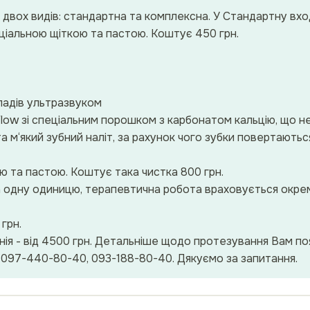
є двох видів: стандартна та комплексна. У Стандартну вхо
ціальною щіткою та пастою. Коштує 450 грн.
кладів ультразвуком
Flow зі спеціальним порошком з карбонатом кальцію, що 
та м‘який зубний наліт, за рахунок чого зубки повертають
ою та пастою. Коштує така чистка 800 грн.
а одну одиницю, терапевтична робота враховується окре
грн.
нія - від 4500 грн. Детальніше щодо протезування Вам поя
097-440-80-40, 093-188-80-40. Дякуємо за запитання.