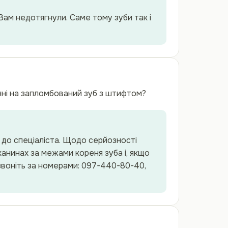
 Вам недотягнули. Саме тому зуби так і
нні на запломбований зуб з штифтом?
 до спеціаліста. Щодо серйозності
канинах за межами кореня зуба і, якщо
дзвоніть за номерами: 097-440-80-40,