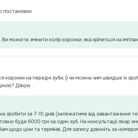
го постановки.
. Ви можете змінити колір коронки, яка кріпиться на імпла
я коронки на передні зуби, (і чи можна чим швидше їх зробити
 ціною? Дякую
а зробити за 7-10 днів (залежатиме від завантаження техн
овно буде 6000 грн за один зуб. На консультації лікар з
Вам щодо ціни та термінів. Для запису дзвоніть за номер