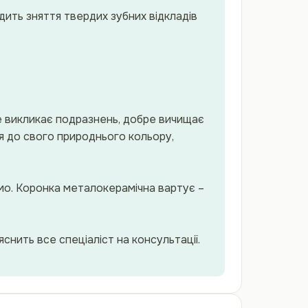
дить зняття твердих зубних відкладів
не викликає подразнень, добре вичищає
ся до свого природнього кольору,
мо. Коронка металокерамічна вартує –
снить все спеціаліст на консультації.