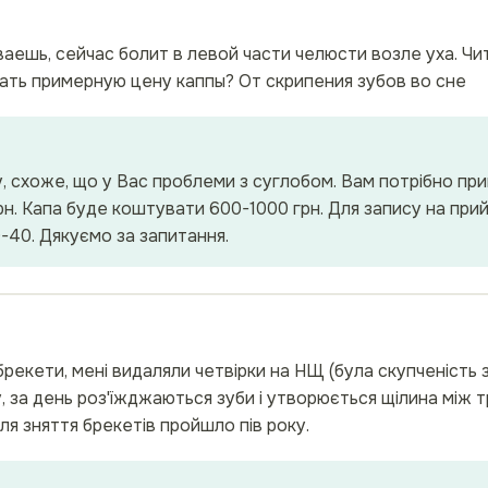
аешь, сейчас болит в левой части челюсти возле уха. Чит
ть примерную цену каппы? От скрипения зубов во сне
су, схоже, що у Вас проблеми з суглобом. Вам потрібно пр
грн. Капа буде коштувати 600-1000 грн. Для запису на п
40. Дякуємо за запитання.
брекети, мені видаляли четвірки на НЩ (була скупченість з
 капу, за день роз'їжджаються зуби і утворюється щілина між 
сля зняття брекетів пройшло пів року.