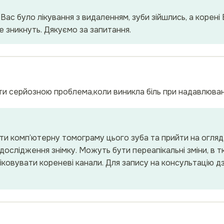
Вас було лікування з видаленням, зуби зійшлись, а корені
е зникнуть. Дякуємо за запитання.
ути серйозною проблема,коли виникла біль при надавлюва
и комп’ютерну томограму цього зуба та прийти на огляд
дослідження знімку. Можуть бути переапікальні зміни, в т
іковувати кореневі канали. Для запису на консультацію 