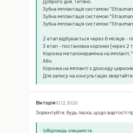
Доброго дня, Тетяно.
Зубна імплантація системою "Straumann
Зубна імплантація системою "Straumann 
Зубна імплантація системою "Straumann
2 етап відбувається через 6 місяців -
3 етап - постановка коронки (через 2 
Коронка металокерамічна на імпланті, "
Або.
Коронка на імпланті з діоксиду цирконі
Для запису на консультацію звертайте
Вікторія
10.12.2020
Зорієнтуйте, будь ласка, щодо вартості п
Відповідь спеціаліста