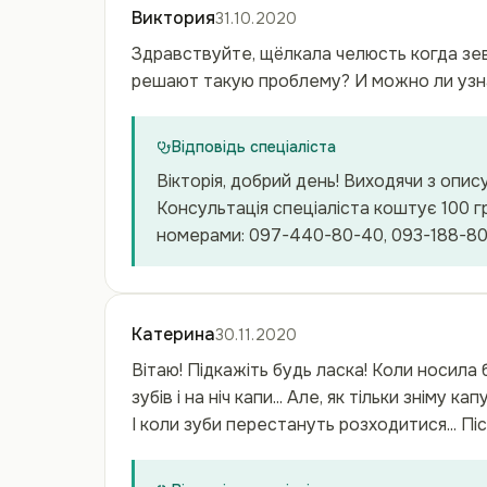
Виктория
31.10.2020
Здравствуйте, щёлкала челюсть когда зев
решают такую проблему? И можно ли узна
Відповідь спеціаліста
Вікторія, добрий день! Виходячи з опи
Консультація спеціаліста коштує 100 
номерами: 097-440-80-40, 093-188-80-
Катерина
30.11.2020
Вітаю! Підкажіть будь ласка! Коли носила 
зубів і на ніч капи... Але, як тільки зніму
І коли зуби перестануть розходитися... Пі