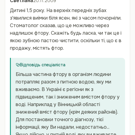
Светлана
20.11.2009
Дитині 1,5 року. На верхніх передніх зубах
з'явилися виїмки біля ясен, які з часом почорніли.
Стоматолог сказав, що це можливо через
надлишок фтору. Скажіть будь ласка, чи так це і
якою зубною пастою чистити, оскільки ті, що є в
продажу, містять фтор.
Відповідь спеціаліста
Більша частина фтору в організм людини
потрапляє разом з питною водою, яку ми
вживаємо. В Україні є регіони як з
підвищеним, так і зниженим вмістом фтору у
воді. Наприклад у Вінницькій області
знижений вміст фтору (крім деяких районів).
Для постановки точного діагнозу, тієї
інформації, яку Ви надали, недостатньо...
Якщо дійсно, у питній воді, яку ви вживаєте,