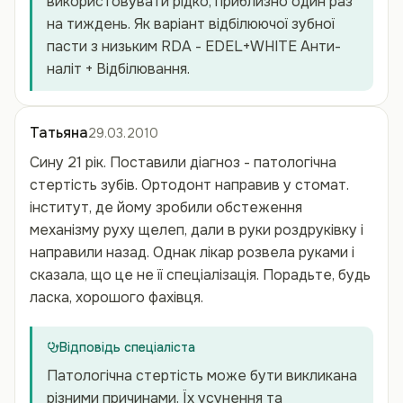
використовувати рідко, приблизно один раз
на тиждень. Як варіант відбілюючої зубної
пасти з низьким RDA - EDEL+WHITE Анти-
наліт + Відбілювання.
Татьяна
29.03.2010
Сину 21 рік. Поставили діагноз - патологічна
стертість зубів. Ортодонт направив у стомат.
інститут, де йому зробили обстеження
механізму руху щелеп, дали в руки роздруківку і
направили назад. Однак лікар розвела руками і
сказала, що це не її спеціалізація. Порадьте, будь
ласка, хорошого фахівця.
Відповідь спеціаліста
Патологічна стертість може бути викликана
різними причинами. Їх усунення та