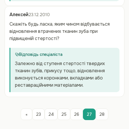
Алексей
23.12.2010
Скажіть будь ласка, яким чином відбувається
відновлення втрачених тканин зуба при
підвищеній стертості?
Відповідь спеціаліста
Залежно від ступеня стертості твердих
тканин зубів, прикусу тощо, відновлення
виконується коронками, вкладками або
реставраційними матеріалами.
«
23
24
25
26
27
28