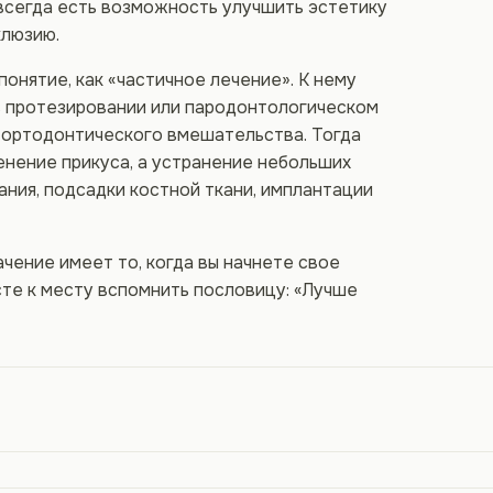
 всегда есть возможность улучшить эстетику
клюзию.
онятие, как «частичное лечение». К нему
 в протезировании или пародонтологическом
 ортодонтического вмешательства. Тогда
енение прикуса, а устранение небольших
ния, подсадки костной ткани, имплантации
чение имеет то, когда вы начнете свое
те к месту вспомнить пословицу: «Лучше