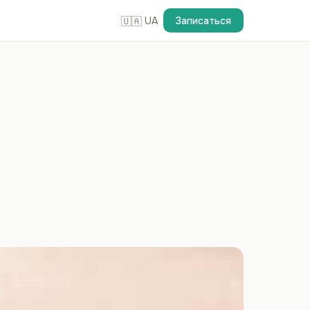
UA
Записаться
🇺🇦