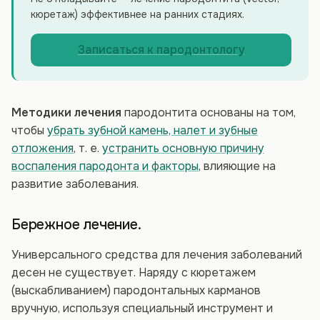
кюретаж) эффективнее на ранних стадиях.
Записаться к пародонтологу
Методики лечения
пародонтита основаны на том,
чтобы
убрать зубной камень, налет и зубные
отложения
, т. е.
устранить основную причину
воспаления пародонта и факторы
, влияющие на
развитие заболевания.
Бережное лечение.
Универсального средства для лечения заболеваний
десен не существует. Наряду с кюретажем
(выскабливанием) пародонтальных карманов
вручную, используя специальный инструмент и